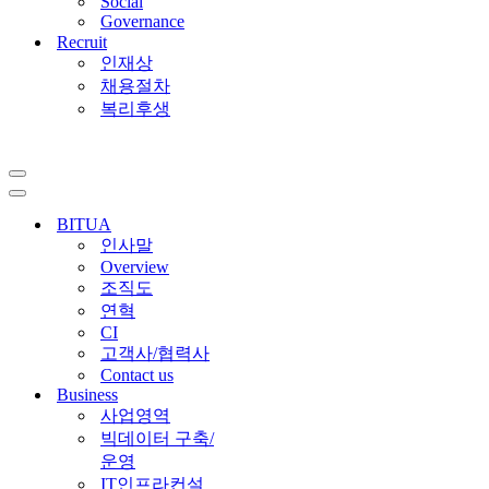
Social
Governance
Recruit
인재상
채용절차
복리후생
내
비
내
게
비
BITUA
이
게
인사말
션
이
Overview
메
션
조직도
뉴
메
연혁
뉴
CI
고객사/협력사
Contact us
Business
사업영역
빅데이터 구축/
운영
IT인프라컨설