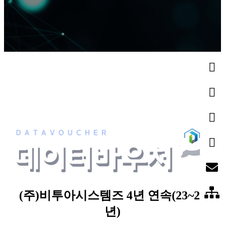
(주)비투아시스템즈 4년 연속(23~26
년)