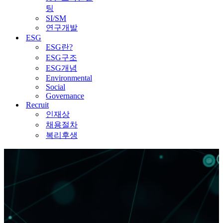
팅
SI/SM
연구개발
ESG
ESG란?
ESG구조
ESG개념
Environmental
Social
Governance
Recruit
인재상
채용절차
복리후생